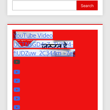
Search
YouTube Video
UCTNsGD4sZ_TVjW4-
fiUDZuw_2C344m_-7ec