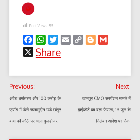
Post Views:
55
Facebook
WhatsApp
Twitter
Email
Copy
Blogger
Gmail
Link
X
Share
Post
Previous:
Next:
navigation
अवैध धर्मांतरण और 100 करोड़ के
कानपुर CMO सस्पेंशन मामले में
फ्रॉड में फंसे जलालुद्दीन उर्फ छांगुर
हाईकोर्ट का बड़ा फैसला, 19 जून के
बाबा की कोठी पर चला बुलडोजर
निलंबन आदेश पर रोक.