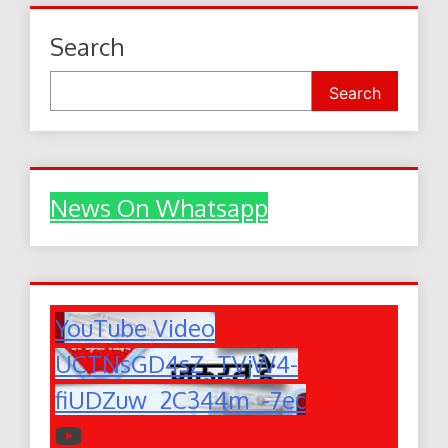
Search
Search
News On Whatsapp
YouTube Video
UCTNsGD4sZ_TVjW4-
fiUDZuw_2C344m_-7ec