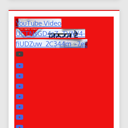
YouTube Video
UCTNsGD4sZ_TVjW4-
fiUDZuw_2C344m_-7ec