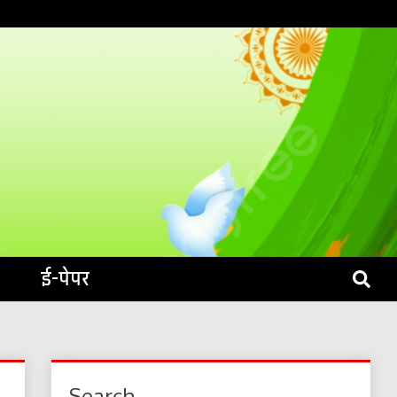
S LIVE
ई-पेपर
Search