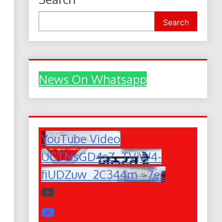
Search
News On Whatsapp
YouTube Video
UCTNsGD4sZ_TVjW4-
fiUDZuw_2C344m_-7ec