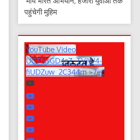
‘माय भारत अभियान, हजारों युवाओं तक
पहुंचेगी मुहिम
YouTube Video
UCTNsGD4sZ_TVjW4-
fiUDZuw_2C344m_-7ec