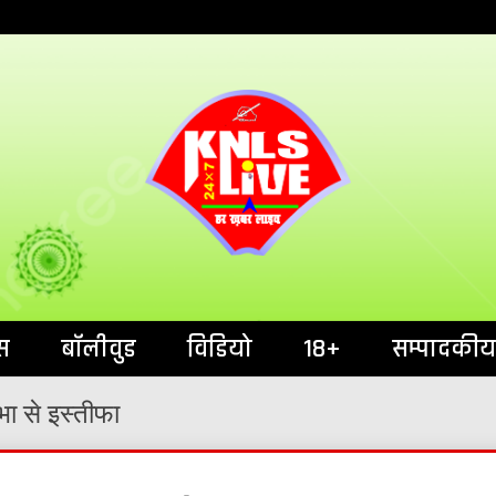
India`s No.1 News Portal
KNL
स
बॉलीवुड
विडियो
18+
सम्पादकीय
भा से इस्तीफा