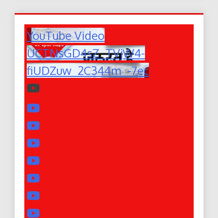
YouTube Video
UCTNsGD4sZ_TVjW4-
fiUDZuw_2C344m_-7ec