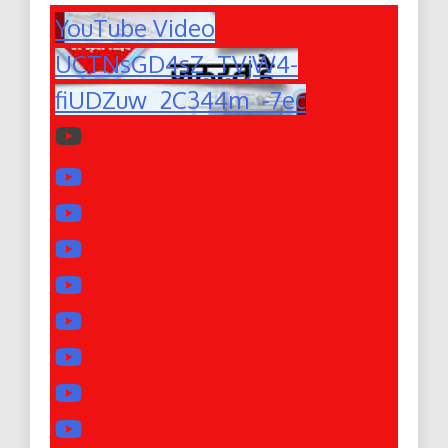
YouTube Video
UCTNsGD4sZ_TVjW4-
fiUDZuw_2C344m_-7ec