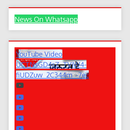
News On Whatsapp
YouTube Video
UCTNsGD4sZ_TVjW4-
fiUDZuw_2C344m_-7ec