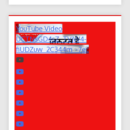
YouTube Video
UCTNsGD4sZ_TVjW4-
fiUDZuw_2C344m_-7ec