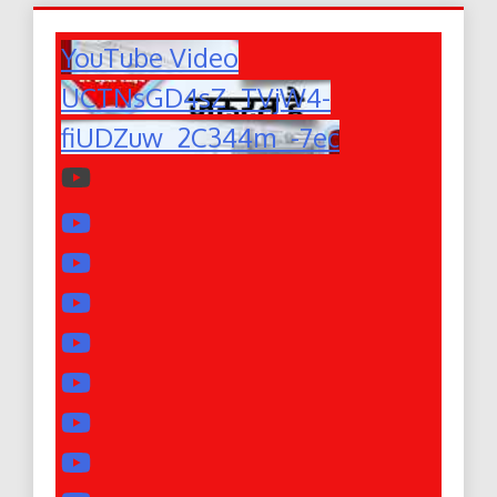
YouTube Video
UCTNsGD4sZ_TVjW4-
fiUDZuw_2C344m_-7ec