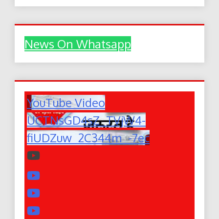
News On Whatsapp
YouTube Video
UCTNsGD4sZ_TVjW4-
fiUDZuw_2C344m_-7ec