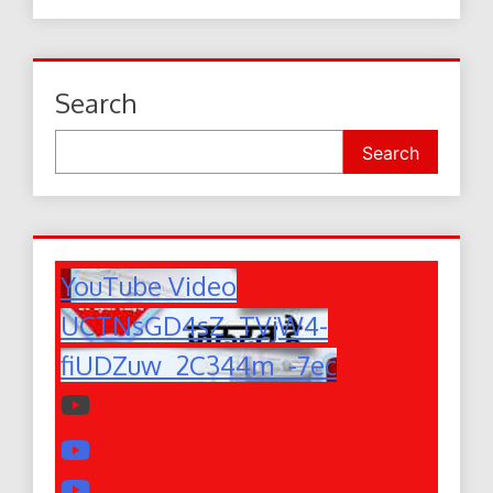
Search
Search
YouTube Video
UCTNsGD4sZ_TVjW4-
fiUDZuw_2C344m_-7ec