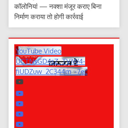
कॉलोनियां — नक्शा मंजूर कराए बिना
निर्माण कराया तो होगी कार्रवाई
YouTube Video
UCTNsGD4sZ_TVjW4-
fiUDZuw_2C344m_-7ec