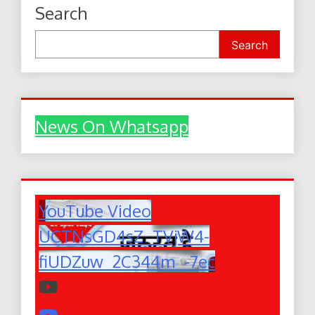
Search
Search
News On Whatsapp
YouTube Video
UCTNsGD4sZ_TVjW4-
fiUDZuw_2C344m_-7ec