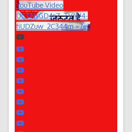
YouTube Video
UCTNsGD4sZ_TVjW4-
fiUDZuw_2C344m_-7ec