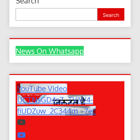
Search
Search
News On Whatsapp
YouTube Video
UCTNsGD4sZ_TVjW4-
fiUDZuw_2C344m_-7ec