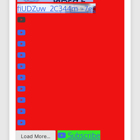
fiUDZuw_2C344m_-7ec
Subscribe
Load More...