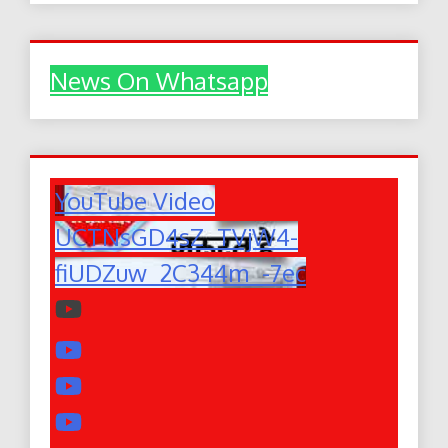
News On Whatsapp
YouTube Video
UCTNsGD4sZ_TVjW4-
fiUDZuw_2C344m_-7ec