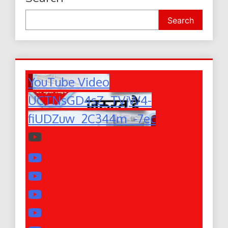
Search
YouTube Video
UCTNsGD4sZ_TVjW4-
fiUDZuw_2C344m_-7ec