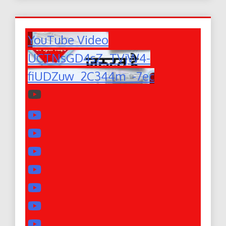
YouTube Video
UCTNsGD4sZ_TVjW4-
fiUDZuw_2C344m_-7ec