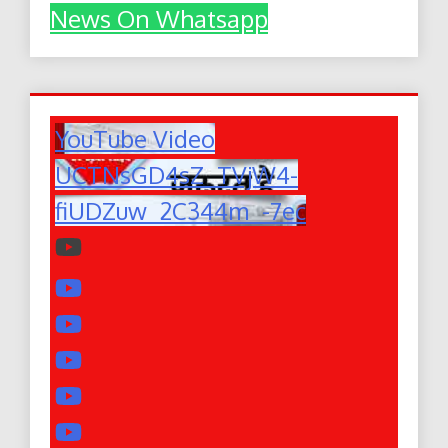
News On Whatsapp
YouTube Video
UCTNsGD4sZ_TVjW4-
fiUDZuw_2C344m_-7ec