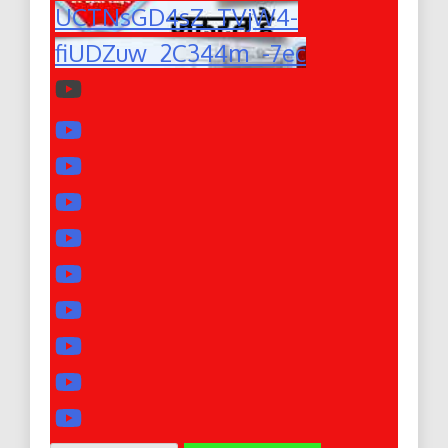
UCTNsGD4sZ_TVjW4-
fiUDZuw_2C344m_-7ec