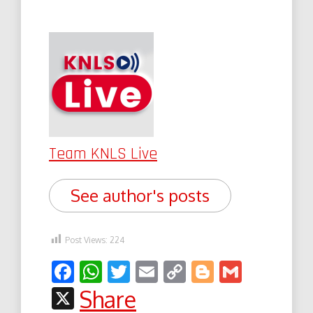
Team KNLS Live
See author's posts
Post Views:
224
Facebook
WhatsApp
Twitter
Email
Copy
Blogger
Gmail
Link
X
Share