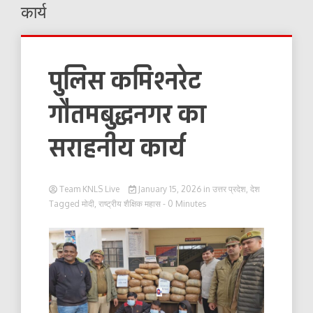
कार्य
पुलिस कमिश्नरेट
गौतमबुद्धनगर का
सराहनीय कार्य
Team KNLS Live
January 15, 2026
in
उत्तर प्रदेश
,
देश
Tagged
मोदी
,
राष्ट्रीय शैक्षिक महास
- 0 Minutes