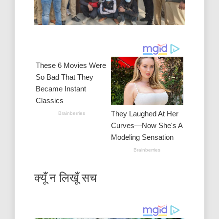
क्यूँ न लिखूँ सच