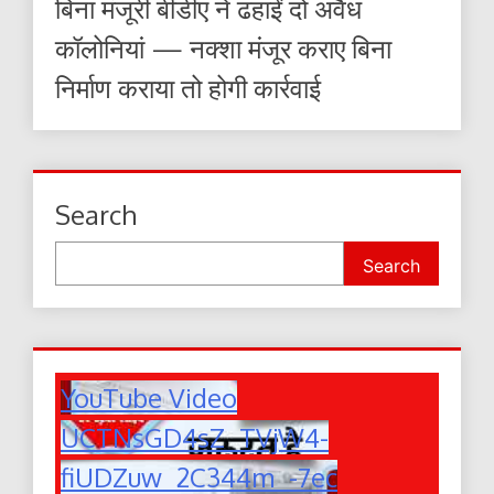
बिना मंजूरी बीडीए ने ढहाईं दो अवैध
कॉलोनियां — नक्शा मंजूर कराए बिना
निर्माण कराया तो होगी कार्रवाई
Search
Search
YouTube Video
UCTNsGD4sZ_TVjW4-
fiUDZuw_2C344m_-7ec