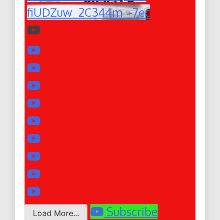
fiUDZuw_2C344m_-7ec
Subscribe
Load More...