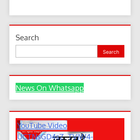
Search
Search
News On Whatsapp
YouTube Video
UCTNsGD4sZ_TVjW4-