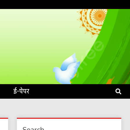
S LIVE
ई-पेपर
Search