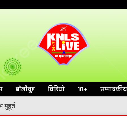
India`s No.1 News Portal
KNL
स
बॉलीवुड
विडियो
18+
सम्पादकीय
मुहूर्त