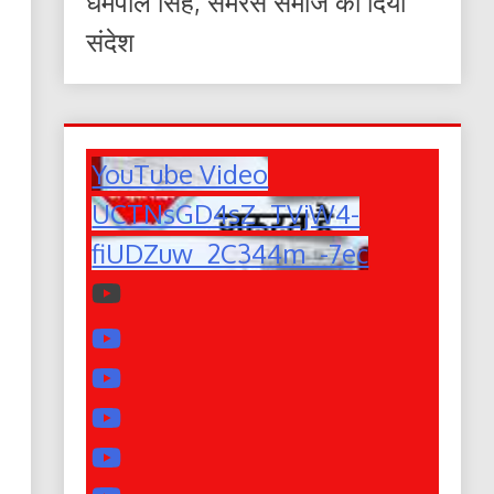
धर्मपाल सिंह, समरस समाज का दिया
संदेश
YouTube Video
UCTNsGD4sZ_TVjW4-
fiUDZuw_2C344m_-7ec