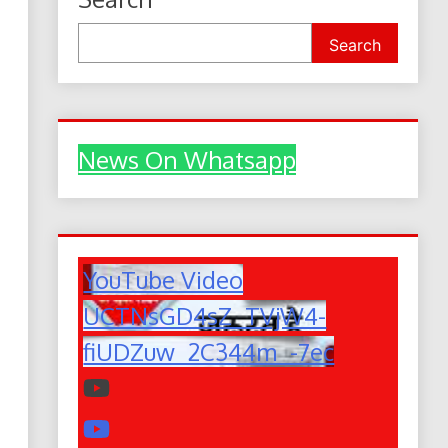
Search
News On Whatsapp
YouTube Video
UCTNsGD4sZ_TVjW4-
fiUDZuw_2C344m_-7ec