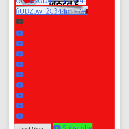
UCTNsGD4sZ_TVjW4-
fiUDZuw_2C344m_-7ec
Subscribe
Load More...