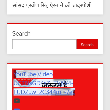
सांसद प्रवीण सिंह ऐरन ने की चादरपोशी
Search
Search
YouTube Video
UCTNsGD4sZ_TVjW4-
fiUDZuw_2C344m_-7ec