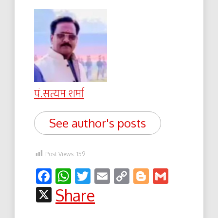
पं.सत्यम शर्मा
See author's posts
Post Views:
159
Facebook
WhatsApp
Twitter
Email
Copy
Blogger
Gmail
Link
X
Share