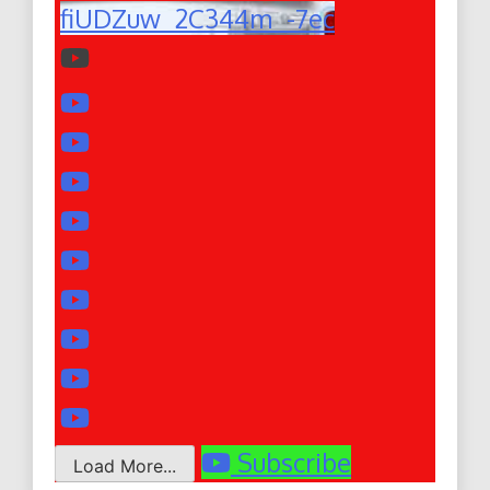
fiUDZuw_2C344m_-7ec
Subscribe
Load More...