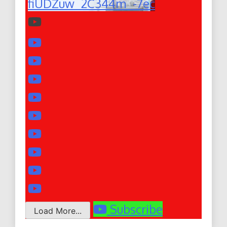
fiUDZuw_2C344m_-7ec
Subscribe
Load More...