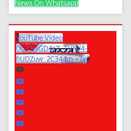
News On Whatsapp
YouTube Video
UCTNsGD4sZ_TVjW4-
fiUDZuw_2C344m_-7ec