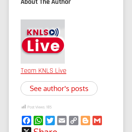
About The Author
Team KNLS Live
See author's posts
Post Views:
185
Facebook
WhatsApp
Twitter
Email
Copy
Blogger
Gmail
Link
X