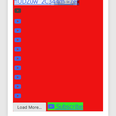
fiUDZuw_2C344m_-7ec
Subscribe
Load More...