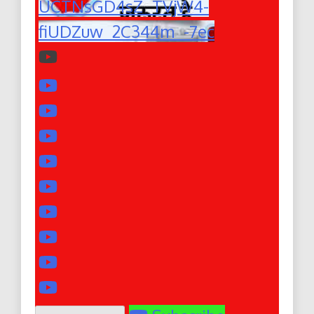
UCTNsGD4sZ_TVjW4-
fiUDZuw_2C344m_-7ec