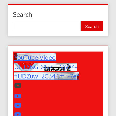
Search
Search
YouTube Video
UCTNsGD4sZ_TVjW4-
fiUDZuw_2C344m_-7ec