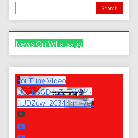
Search
News On Whatsapp
YouTube Video
UCTNsGD4sZ_TVjW4-
fiUDZuw_2C344m_-7ec