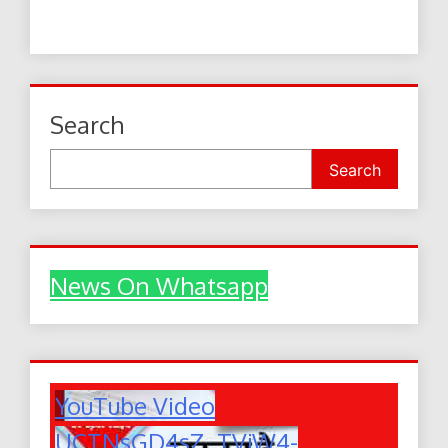
Search
Search
News On Whatsapp
YouTube Video
UCTNsGD4sZ_TVjW4-