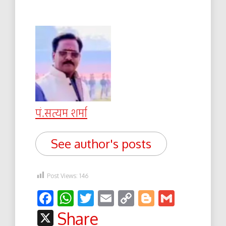
पं.सत्यम शर्मा
See author's posts
Post Views:
146
Facebook
WhatsApp
Twitter
Email
Copy
Blogger
Gmail
Link
X
Share