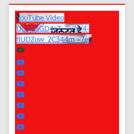
YouTube Video
UCTNsGD4sZ_TVjW4-
fiUDZuw_2C344m_-7ec