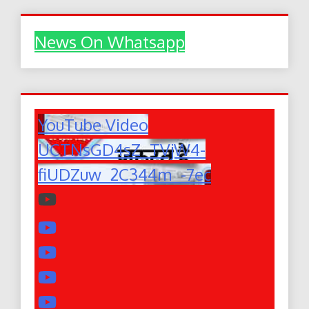
News On Whatsapp
YouTube Video
UCTNsGD4sZ_TVjW4-
fiUDZuw_2C344m_-7ec