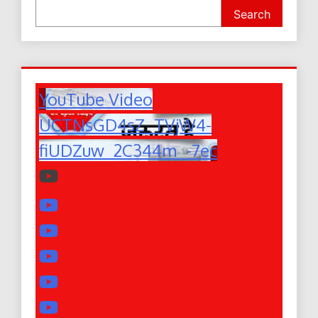
Search
YouTube Video
UCTNsGD4sZ_TVjW4-
fiUDZuw_2C344m_-7ec