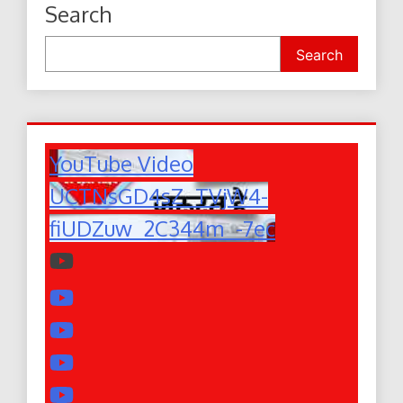
Search
Search
YouTube Video
UCTNsGD4sZ_TVjW4-
fiUDZuw_2C344m_-7ec