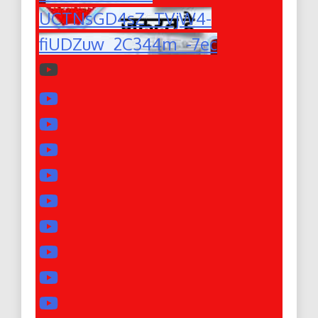
UCTNsGD4sZ_TVjW4-
fiUDZuw_2C344m_-7ec