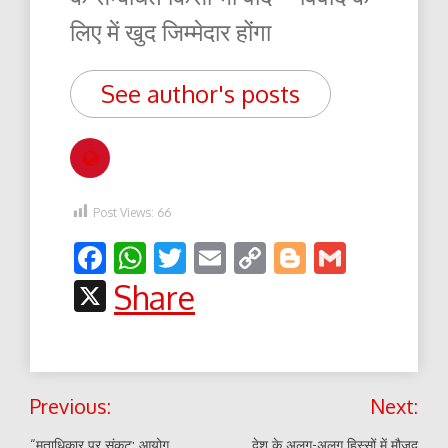
लिए में खुद जिम्मेदार होंगा
See author's posts
Post Views:
66
Facebook
WhatsApp
Twitter
Email
Copy
Blogger
Gmail
Link
X
Share
Post
Previous:
Next:
navigation
“मताधिकार पर संकट: आयोग
देश के अलग-अलग हिस्सों में मौजूद