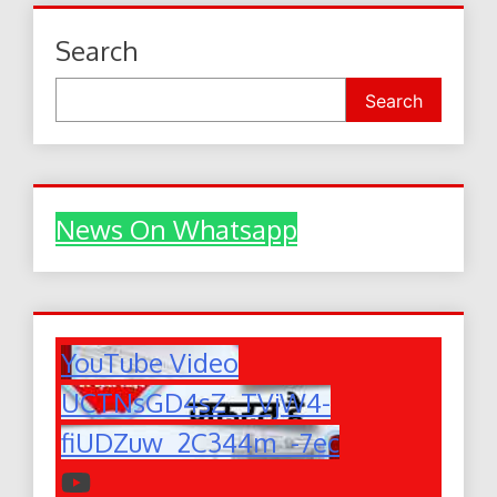
Search
Search
News On Whatsapp
YouTube Video
UCTNsGD4sZ_TVjW4-
fiUDZuw_2C344m_-7ec