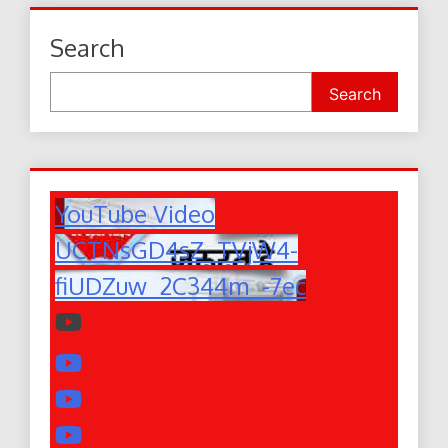
Search
Search
YouTube Video
UCTNsGD4sZ_TVjW4-
fiUDZuw_2C344m_-7ec