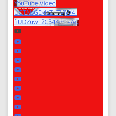
YouTube Video
UCTNsGD4sZ_TVjW4-
fiUDZuw_2C344m_-7ec