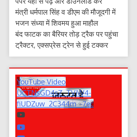
पेपर यहाँ से पढ़ें और डाउनलोड करे
मंत्री धर्मपाल सिंह व डीएम की मौजूदगी में
भजन संध्या में शिवमय हुआ माहौल
बंद फाटक का बैरियर तोड़ ट्रैक पर पहुंचा
ट्रैक्टर, एक्सप्रेस ट्रेन से हुई टक्कर
YouTube Video
UCTNsGD4sZ_TVjW4-
fiUDZuw_2C344m_-7ec