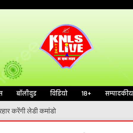
India`s No.1 News Portal
KNL
स
बॉलीवुड
विडियो
18+
सम्पादकीय
रहार करेंगी लेडी कमांडो