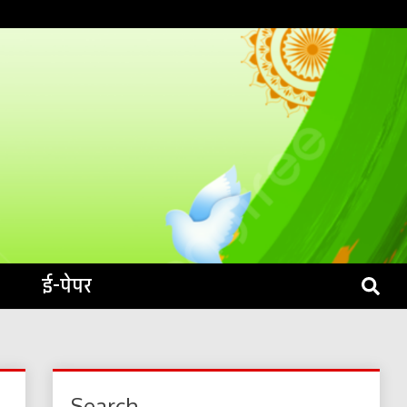
S LIVE
ई-पेपर
Search