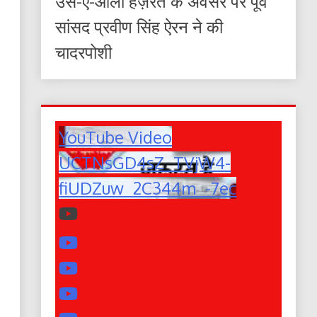
उर्स-ए-आला हज़रत के अवसर पर पूर्व
सांसद प्रवीण सिंह ऐरन ने की
चादरपोशी
YouTube Video
UCTNsGD4sZ_TVjW4-
fiUDZuw_2C344m_-7ec