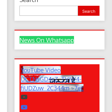
Search
News On Whatsapp
YouTube Video
UCTNsGD4sZ_TVjW4-
fiUDZuw_2C344m_-7ec