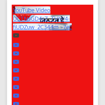
YouTube Video
UCTNsGD4sZ_TVjW4-
fiUDZuw_2C344m_-7ec