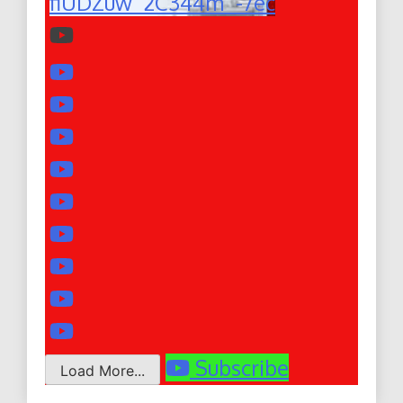
fiUDZuw_2C344m_-7ec
Subscribe
Load More...