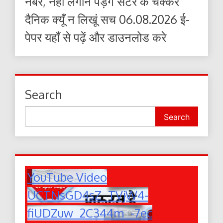
नंबर, नहीं लगाने पड़ेंगे सेंटर के चक्कर
दैनिक क्यूँ न लिखूं सच 06.08.2026 ई-
पेपर यहाँ से पढ़ें और डाउनलोड करे
Search
Search
YouTube Video
UCTNsGD4sZ_TVjW4-
fiUDZuw_2C344m_-7ec