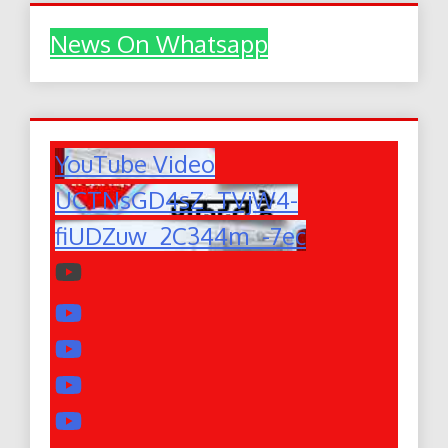
News On Whatsapp
YouTube Video
UCTNsGD4sZ_TVjW4-
fiUDZuw_2C344m_-7ec