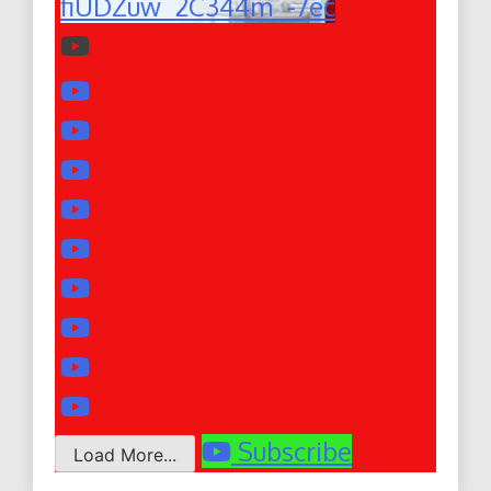
fiUDZuw_2C344m_-7ec
Subscribe
Load More...