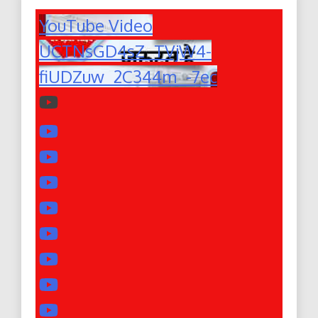
YouTube Video
UCTNsGD4sZ_TVjW4-
fiUDZuw_2C344m_-7ec