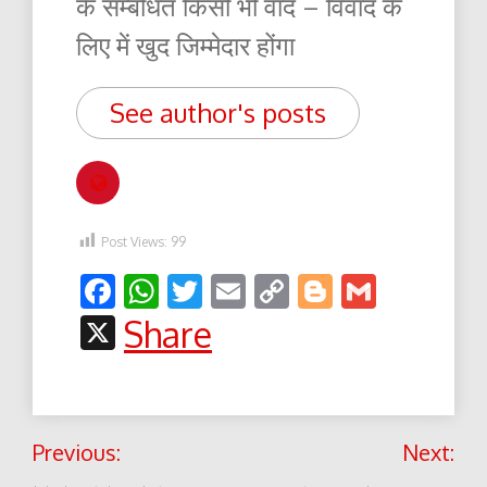
के सम्बंधित किसी भी वाद – विवाद के
लिए में खुद जिम्मेदार होंगा
See author's posts
Post Views:
99
Facebook
WhatsApp
Twitter
Email
Copy
Blogger
Gmail
Link
X
Share
Post
Previous:
Next:
navigation