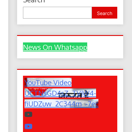
Search
News On Whatsapp
YouTube Video
UCTNsGD4sZ_TVjW4-
fiUDZuw_2C344m_-7ec