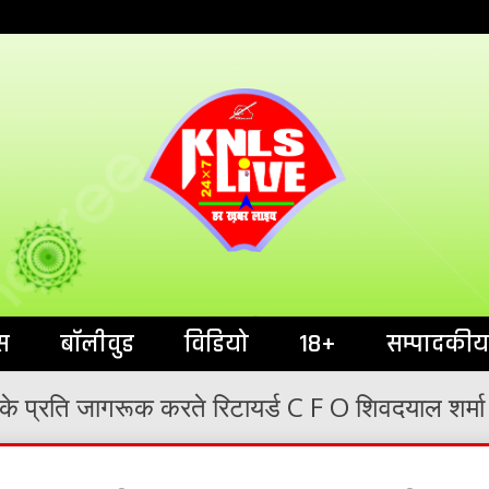
India`s No.1 News Portal
KNL
स
बॉलीवुड
विडियो
18+
सम्पादकीय
 के प्रति जागरूक करते रिटायर्ड C F O शिवदयाल शर्मा