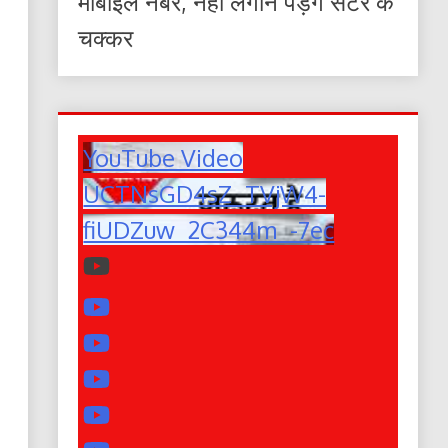
मोबाइल नंबर, नहीं लगाने पड़ेंगे सेंटर के
चक्कर
YouTube Video
UCTNsGD4sZ_TVjW4-
fiUDZuw_2C344m_-7ec