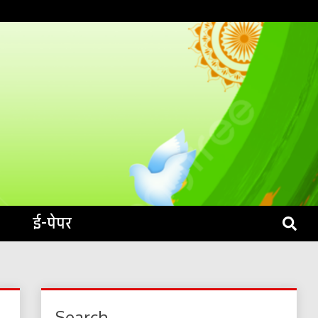
S LIVE
ई-पेपर
Search