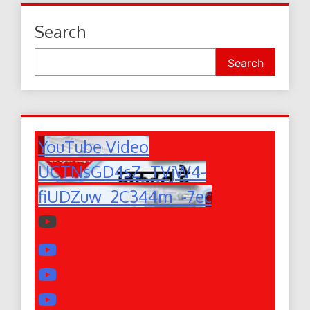
Search
Search
YouTube Video
UCTNsGD4sZ_TVjW4-
fiUDZuw_2C344m_-7ec