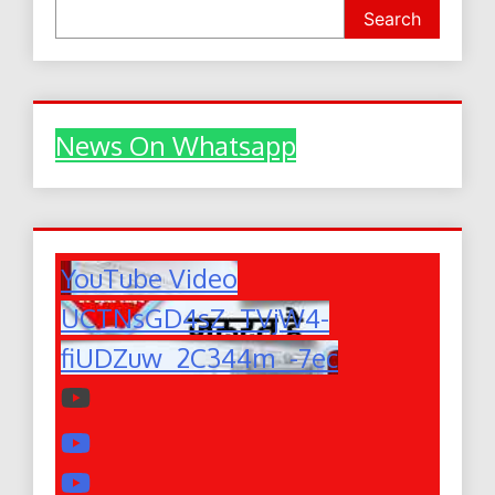
Search
News On Whatsapp
YouTube Video
UCTNsGD4sZ_TVjW4-
fiUDZuw_2C344m_-7ec