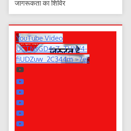
जागरूकता का शिविर
YouTube Video
UCTNsGD4sZ_TVjW4-
fiUDZuw_2C344m_-7ec