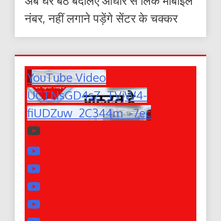
अब घर बैठे बदलिए आधार से लिंक मोबाइल
नंबर, नहीं लगाने पड़ेंगे सेंटर के चक्कर
YouTube Video
UCTNsGD4sZ_TVjW4-
fiUDZuw_2C344m_-7ec