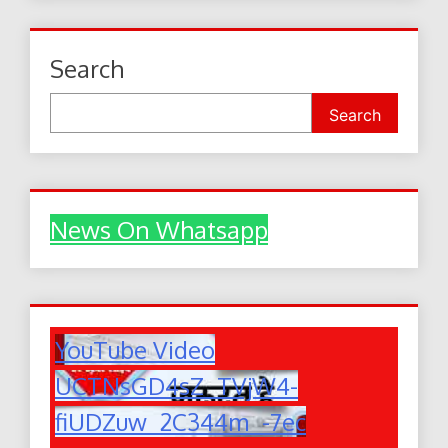
Search
Search
News On Whatsapp
YouTube Video
UCTNsGD4sZ_TVjW4-
fiUDZuw_2C344m_-7ec