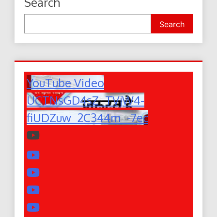
Search
Search
YouTube Video
UCTNsGD4sZ_TVjW4-
fiUDZuw_2C344m_-7ec