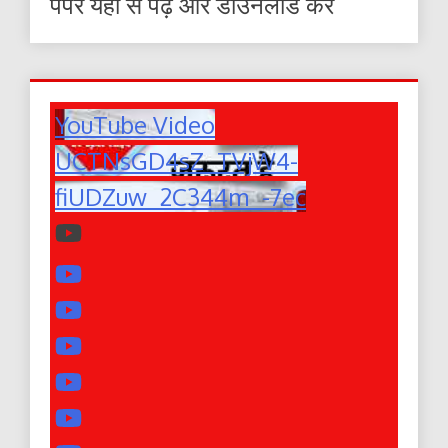
पेपर यहाँ से पढ़ें और डाउनलोड करे
YouTube Video
UCTNsGD4sZ_TVjW4-
fiUDZuw_2C344m_-7ec