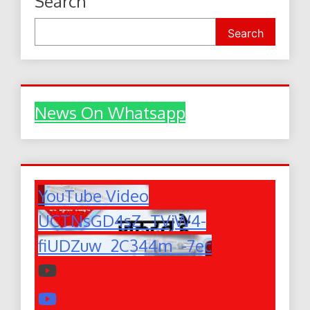
Search
Search
News On Whatsapp
YouTube Video
UCTNsGD4sZ_TVjW4-
fiUDZuw_2C344m_-7ec