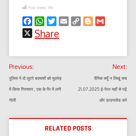
Post Views:
196
Facebook
WhatsApp
Twitter
Email
Copy
Blogger
Gmail
Link
X
Share
Post
Previous:
Next:
navigation
पुलिस ने दो लुटरे बदमाशों को मुठभेड़
दैनिक क्यूँ न लिखूं सच
में किया गिरफ्तार , एक के पैर में लगी
21.07.2025 ई-पेपर यहाँ से पढ़ें
गोली
और डाउनलोड करे
RELATED POSTS