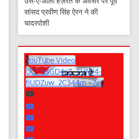
उर्स-ए-आला हज़रत के अवसर पर पूर्व
सांसद प्रवीण सिंह ऐरन ने की
चादरपोशी
YouTube Video
UCTNsGD4sZ_TVjW4-
fiUDZuw_2C344m_-7ec