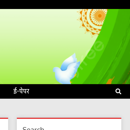
S LIVE
ई-पेपर
Search