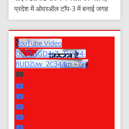
प्रदेश में ओवरऑल टॉप-3 में बनाई जगह
YouTube Video
UCTNsGD4sZ_TVjW4-
fiUDZuw_2C344m_-7ec