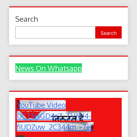
Search
Search
News On Whatsapp
YouTube Video
UCTNsGD4sZ_TVjW4-
fiUDZuw_2C344m_-7ec