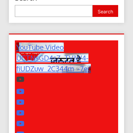
Search
YouTube Video
UCTNsGD4sZ_TVjW4-
fiUDZuw_2C344m_-7ec