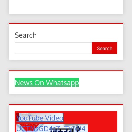
Search
Search
News On Whatsapp
YouTube Video
UCTNsGD4sZ_TVjW4-