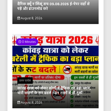
दैनिक क्यूँ न लिखूं सच 09.08.2026 ई-पेपर यहाँ से
पढ़ें और डाउनलोड करे
August 8, 2026
0 Minutes
उत्तर प्रदेश
कांवड़ यात्रा को लेकर बरेली में ट्रैफिक का बड़ा प्लान,
भारी वाहनों के रूट बदले —इन रास्तों से ही गुजरें
August 8, 2026