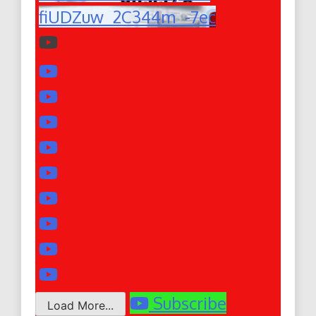
fiUDZuw_2C344m_-7ec
Subscribe
Load More...