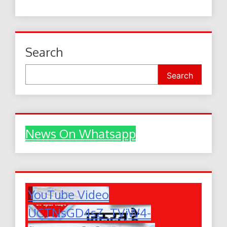
Search
Search
News On Whatsapp
YouTube Video
UCTNsGD4sZ_TVjW4-