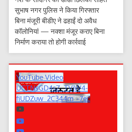
सुभाष नगर पुलिस ने किया गिरफ्तार
बिना मंजूरी बीडीए ने ढहाईं दो अवैध
कॉलोनियां — नक्शा मंजूर कराए बिना
निर्माण कराया तो होगी कार्रवाई
YouTube Video
UCTNsGD4sZ_TVjW4-
fiUDZuw_2C344m_-7ec