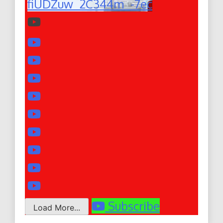
fiUDZuw_2C344m_-7ec
Subscribe
Load More...