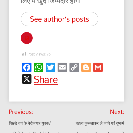
लिए में खुद जिम्मेदार होंगा
See author's posts
Post Views:
76
Facebook
WhatsApp
Twitter
Email
Copy
Blogger
Gmail
Link
X
Share
Post
Previous:
Next:
navigation
पिछड़े वर्ग के बेरोजगार युवक/
बहला फुसलाकर ले जाने एवं दुष्कर्म