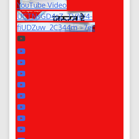
YouTube Video
UCTNsGD4sZ_TVjW4-
fiUDZuw_2C344m_-7ec