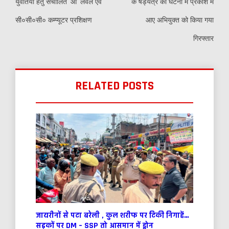
युवतियों हेतु संचालित ‘ओ’ लेवल एवं
के षड्यंत्र की घटना में प्रकाश में
सी०सी०सी० कम्प्यूटर प्रशिक्षण
आए अभियुक्त को किया गया
गिरफ्तार
RELATED POSTS
जायरीनों से पटा बरेली , कुल शरीफ पर टिकी निगाहें…
सड़कों पर DM – SSP तो आसमान में ड्रोन