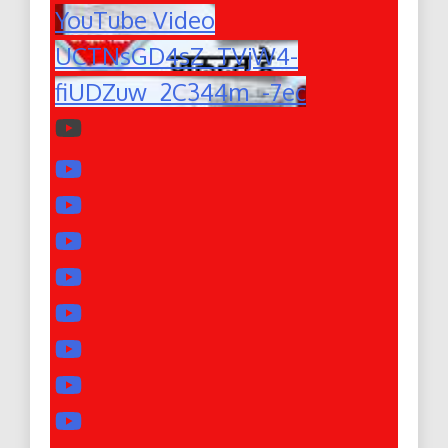
YouTube Video
UCTNsGD4sZ_TVjW4-
fiUDZuw_2C344m_-7ec