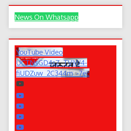
News On Whatsapp
YouTube Video
UCTNsGD4sZ_TVjW4-
fiUDZuw_2C344m_-7ec