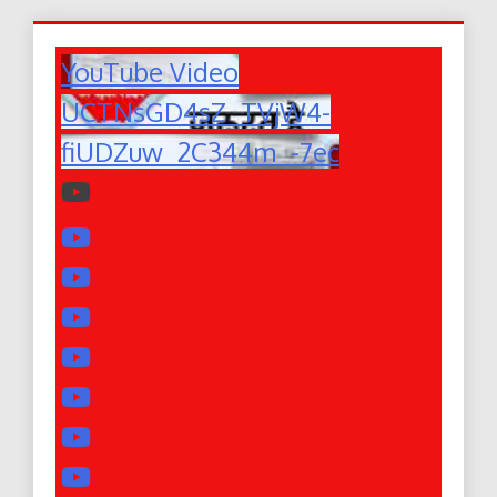
YouTube Video
UCTNsGD4sZ_TVjW4-
fiUDZuw_2C344m_-7ec