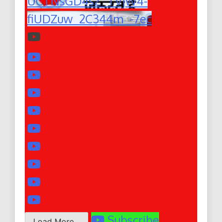
UCTNsGD4sZ_TVjW4-
fiUDZuw_2C344m_-7ec
Subscribe
Load More...