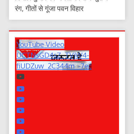
रंग, गीतों से गूंजा पवन विहार
YouTube Video
UCTNsGD4sZ_TVjW4-
fiUDZuw_2C344m_-7ec