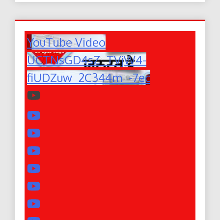
YouTube Video
UCTNsGD4sZ_TVjW4-
fiUDZuw_2C344m_-7ec