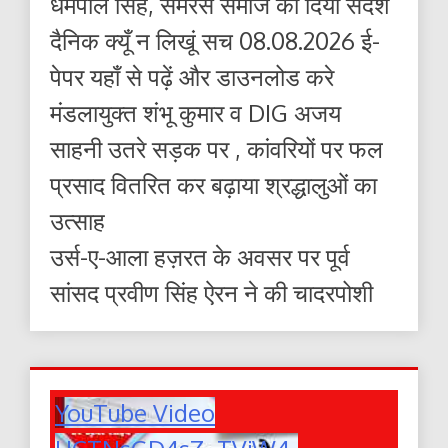
धर्मपाल सिंह, समरस समाज का दिया संदेश
दैनिक क्यूँ न लिखूं सच 08.08.2026 ई-
पेपर यहाँ से पढ़ें और डाउनलोड करे
मंडलायुक्त शंभू कुमार व DIG अजय
साहनी उतरे सड़क पर , कांवरियों पर फल
प्रसाद वितरित कर बढ़ाया श्रद्धालुओं का
उत्साह
उर्स-ए-आला हज़रत के अवसर पर पूर्व
सांसद प्रवीण सिंह ऐरन ने की चादरपोशी
YouTube Video