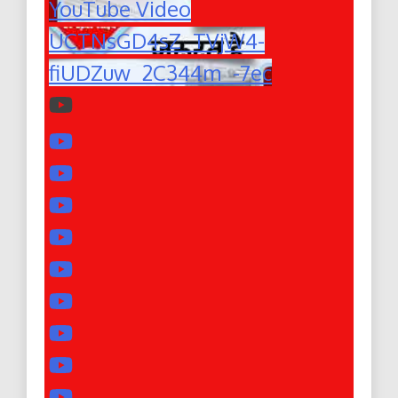
YouTube Video
UCTNsGD4sZ_TVjW4-
fiUDZuw_2C344m_-7ec