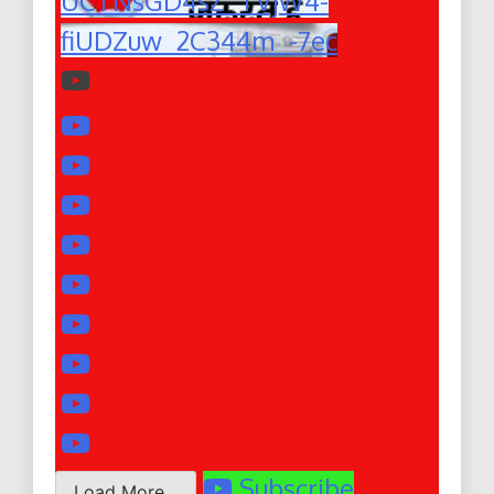
UCTNsGD4sZ_TVjW4-
fiUDZuw_2C344m_-7ec
Subscribe
Load More...