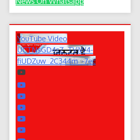
News On Whatsapp
YouTube Video
UCTNsGD4sZ_TVjW4-
fiUDZuw_2C344m_-7ec