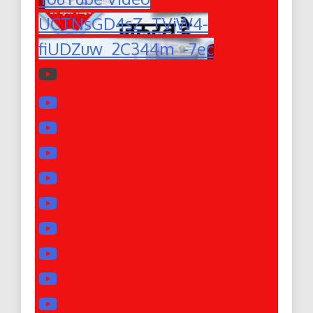
UCTNsGD4sZ_TVjW4-
fiUDZuw_2C344m_-7ec