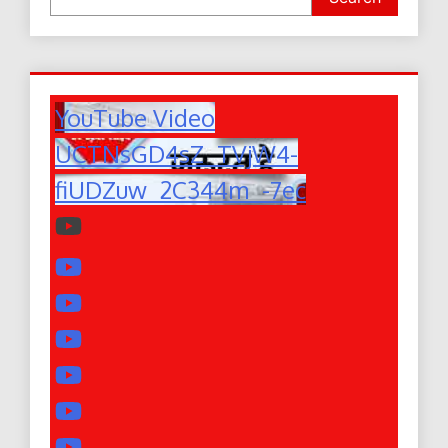
YouTube Video
UCTNsGD4sZ_TVjW4-
fiUDZuw_2C344m_-7ec