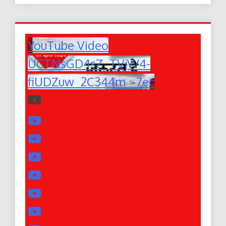
YouTube Video
UCTNsGD4sZ_TVjW4-
fiUDZuw_2C344m_-7ec