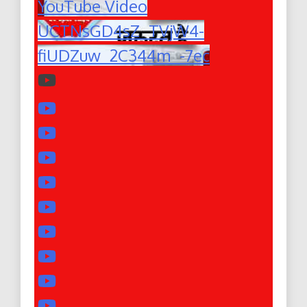
YouTube Video
UCTNsGD4sZ_TVjW4-
fiUDZuw_2C344m_-7ec