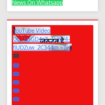
News On Whatsapp
YouTube Video
UCTNsGD4sZ_TVjW4-
fiUDZuw_2C344m_-7ec