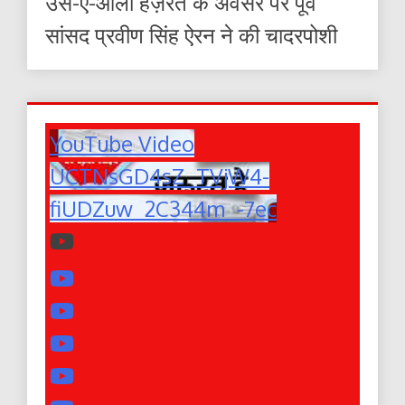
उर्स-ए-आला हज़रत के अवसर पर पूर्व
सांसद प्रवीण सिंह ऐरन ने की चादरपोशी
YouTube Video
UCTNsGD4sZ_TVjW4-
fiUDZuw_2C344m_-7ec