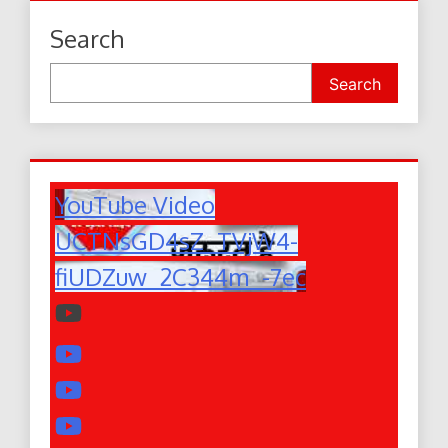
Search
Search
YouTube Video
UCTNsGD4sZ_TVjW4-
fiUDZuw_2C344m_-7ec