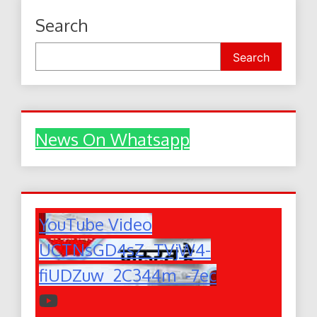
Search
Search
News On Whatsapp
YouTube Video
UCTNsGD4sZ_TVjW4-
fiUDZuw_2C344m_-7ec