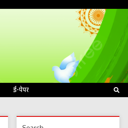
S LIVE
ई-पेपर
Search