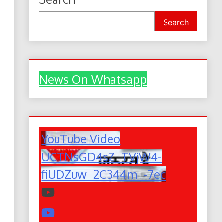
Search
News On Whatsapp
YouTube Video
UCTNsGD4sZ_TVjW4-
fiUDZuw_2C344m_-7ec