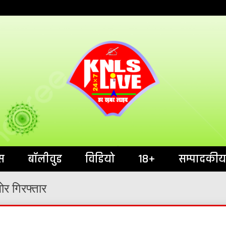
India`s No.1 News Portal
KNL
स
बॉलीवुड
विडियो
18+
सम्पादकीय
ोर गिरफ्तार