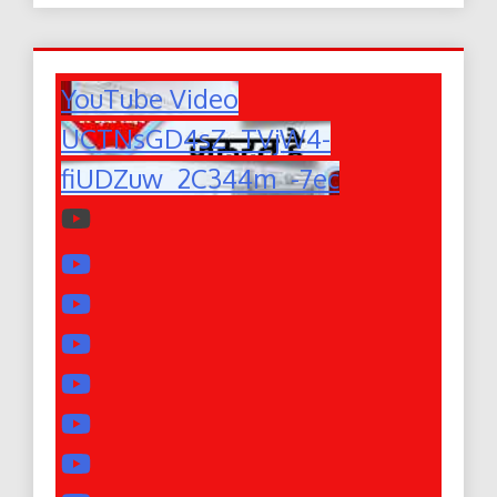
YouTube Video
UCTNsGD4sZ_TVjW4-
fiUDZuw_2C344m_-7ec