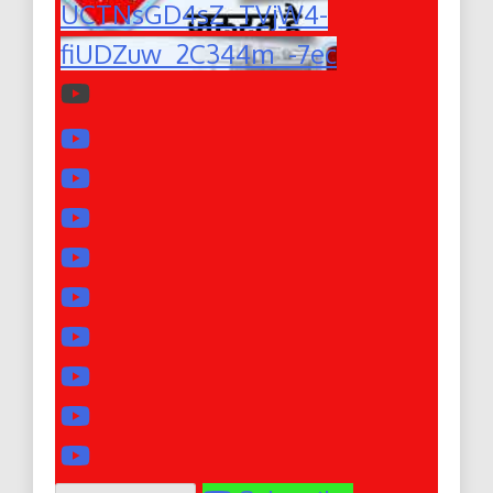
UCTNsGD4sZ_TVjW4-
fiUDZuw_2C344m_-7ec