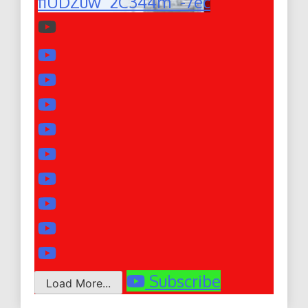
fiUDZuw_2C344m_-7ec
Subscribe
Load More...