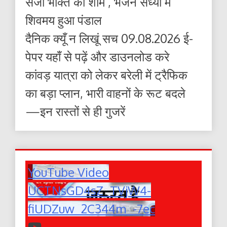
सजी भक्ति की शाम , भजन संध्या में
शिवमय हुआ पंडाल
दैनिक क्यूँ न लिखूं सच 09.08.2026 ई-
पेपर यहाँ से पढ़ें और डाउनलोड करे
कांवड़ यात्रा को लेकर बरेली में ट्रैफिक
का बड़ा प्लान, भारी वाहनों के रूट बदले
—इन रास्तों से ही गुजरें
YouTube Video
UCTNsGD4sZ_TVjW4-
fiUDZuw_2C344m_-7ec