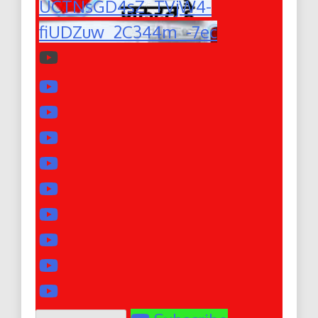
UCTNsGD4sZ_TVjW4-
fiUDZuw_2C344m_-7ec