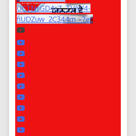
UCTNsGD4sZ_TVjW4-
fiUDZuw_2C344m_-7ec