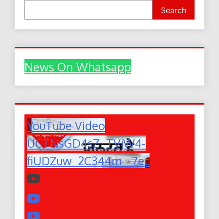
Search
News On Whatsapp
YouTube Video
UCTNsGD4sZ_TVjW4-
fiUDZuw_2C344m_-7ec