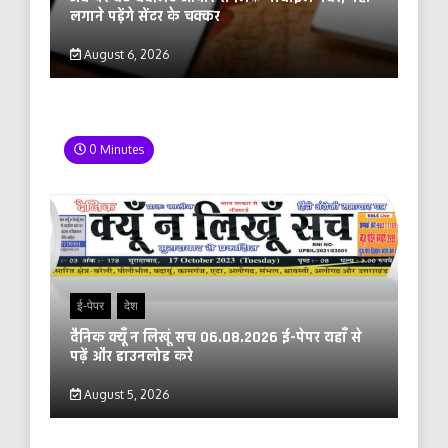
लगाने पड़ेंगे सेंटर के चक्कर
August 6, 2026
0 Minutes
ई-पेपर
देश
दैनिक क्यूँ न लिखूं सच 06.08.2026 ई-पेपर यहाँ से
पढ़ें और डाउनलोड करे
August 5, 2026