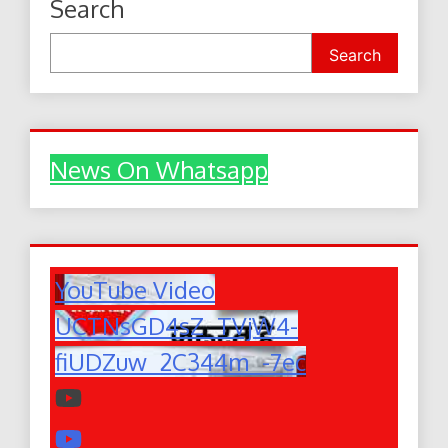
Search
Search
News On Whatsapp
YouTube Video
UCTNsGD4sZ_TVjW4-
fiUDZuw_2C344m_-7ec