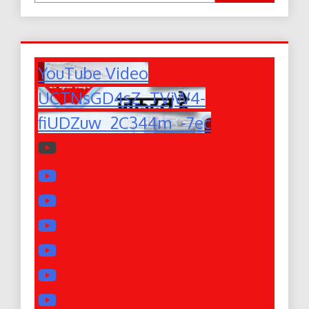
YouTube Video
UCTNsGD4sZ_TVjW4-
fiUDZuw_2C344m_-7ec