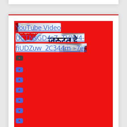
YouTube Video
UCTNsGD4sZ_TVjW4-
fiUDZuw_2C344m_-7ec