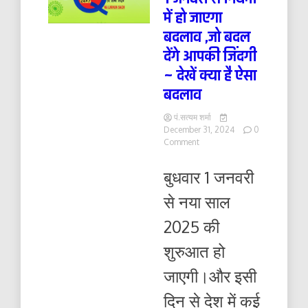
में हो जाएगा
बदलाव ,जो बदल
देंगे आपकी जिंदगी
~ देखें क्या है ऐसा
बदलाव
पं.सत्यम शर्मा
December 31, 2024
0
on
Comment
1
जनवरी
बुधवार 1 जनवरी
से
नियमों
से नया साल
में
हो
2025 की
जाएगा
बदलाव
शुरुआत हो
,जो
बदल
जाएगी।और इसी
देंगे
आपकी
दिन से देश में कई
जिंदगी