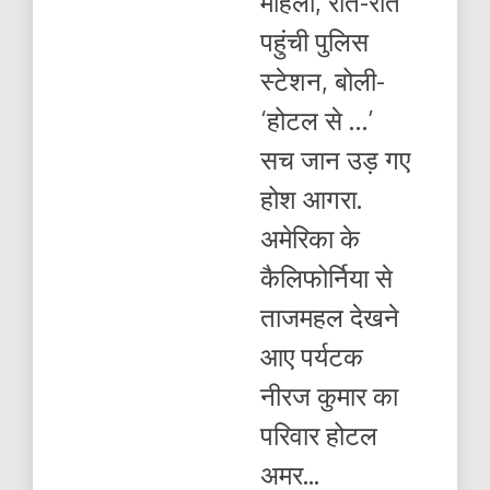
महिला, रोते-रोते
बेटे
को
पहुंची पुलिस
ढ़ूंढ
निकाला.
स्टेशन, बोली-
आगरा
पुलिस
‘होटल से …’
का
बहुत-
सच जान उड़ गए
बहुत
धन्यवाद.
होश आगरा.
अमेरिका के
कैलिफोर्निया से
ताजमहल देखने
आए पर्यटक
नीरज कुमार का
परिवार होटल
अमर...