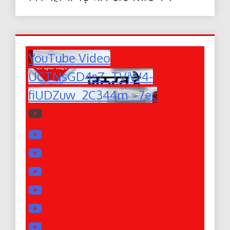
YouTube Video
UCTNsGD4sZ_TVjW4-
fiUDZuw_2C344m_-7ec