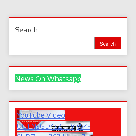
navigation
Search
Search
News On Whatsapp
YouTube Video
UCTNsGD4sZ_TVjW4-