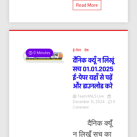
Read More
ई-पेपर
देश
0 Minutes
दैनिक क्यूँ न लिखूं
सच 01.01.2025
ई-पेपर यहाँ से पढ़ें
और डाउनलोड करे
Team KNLS Live
December 31, 2024
0
on
Comment
दैनिक
क्यूँ
दैनिक क्यूँ
न
लिखूं
न लिखूँ सच का
सच