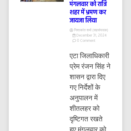
मंगलवार को रात्रि
शहर में भ्रमण कर
जायजा लिया
निशाकांत शर्मा (सहसंपादक)
December 31, 2024
on
0 Comment
शीतलहर
को
एटा जिलाधिकारी
दृष्टिगत
रखते
प्रेम रंजन सिंह ने
हुए
मंगलवार
शासन द्वारा दिए
को
रात्रि
गए निर्देशों के
शहर
में
अनुपालन में
भ्रमण
कर
शीतलहर को
जायजा
लिया
दृष्टिगत रखते
हुए मंगलवार को