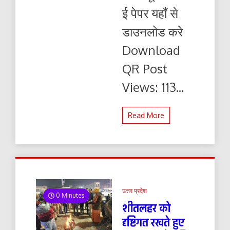
01.01.2025
ई पेपर यहाँ से
ई-
पेपर
डाउनलोड करे
यहाँ
से
Download
पढ़ें
और
QR Post
डाउनलोड
करे
Views: 113...
Read More
उत्तर प्रदेश
0 Minutes
शीतलहर को
दृष्टिगत रखते हुए