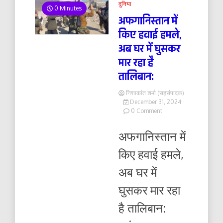
दुनिया
0 Minutes
अफगानिस्तान में
किए हवाई हमले,
अब घर में घुसकर
मार रहा है
तालिबान:
निशाकांत शर्मा (सहसंपादक)
December 31, 2024
on
0 Comment
अफगानिस्तान
में
अफगानिस्तान में
किए
हवाई
किए हवाई हमले,
हमले,
अब
अब घर में
घर
में
घुसकर मार रहा
घुसकर
मार
है तालिबान:
रहा
है