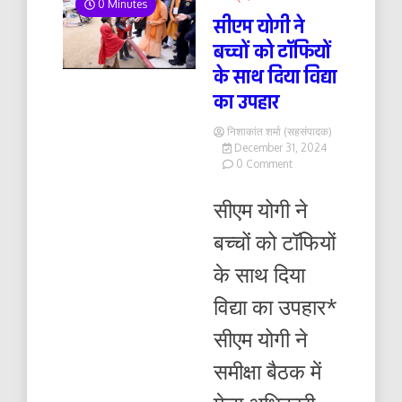
0 Minutes
सीएम योगी ने
बच्चों को टॉफियों
के साथ दिया विद्या
का उपहार
निशाकांत शर्मा (सहसंपादक)
December 31, 2024
on
0 Comment
सीएम
योगी
सीएम योगी ने
ने
बच्चों
बच्चों को टॉफियों
को
टॉफियों
के साथ दिया
के
साथ
विद्या का उपहार*
दिया
विद्या
सीएम योगी ने
का
उपहार
समीक्षा बैठक में