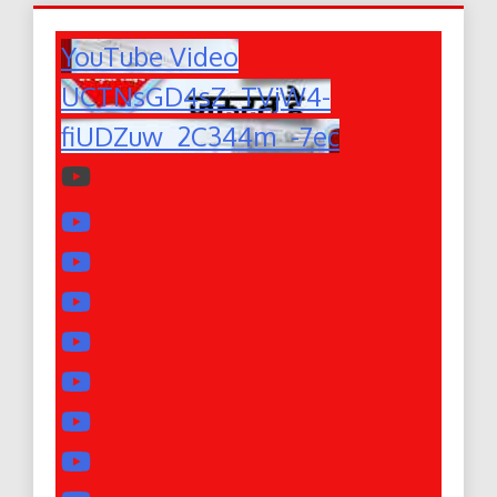
YouTube Video
UCTNsGD4sZ_TVjW4-
fiUDZuw_2C344m_-7ec