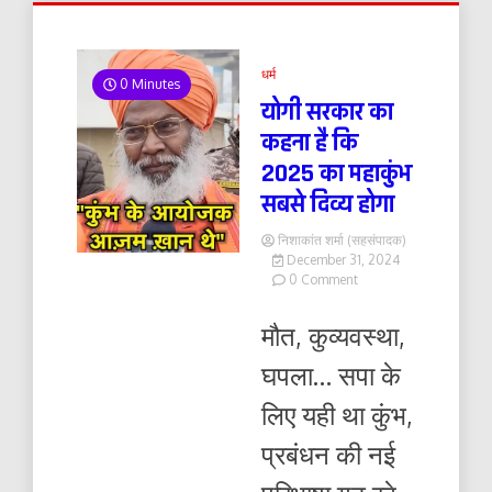
धर्म
0 Minutes
योगी सरकार का
कहना है कि
2025 का महाकुंभ
सबसे दिव्य होगा
निशाकांत शर्मा (सहसंपादक)
December 31, 2024
on
0 Comment
योगी
सरकार
मौत, कुव्यवस्था,
का
कहना
घपला… सपा के
है
कि
लिए यही था कुंभ,
2025
का
प्रबंधन की नई
महाकुंभ
सबसे