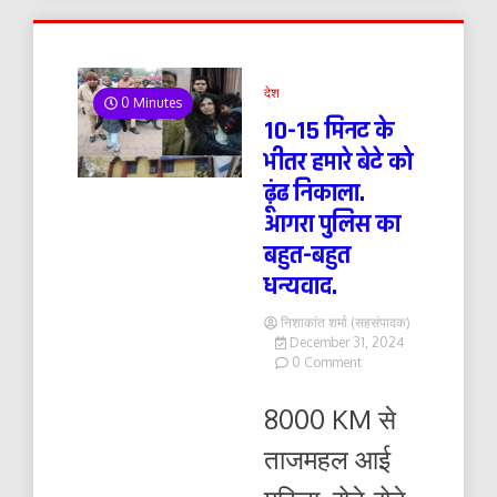
देश
0 Minutes
10-15 मिनट के
भीतर हमारे बेटे को
ढ़ूंढ निकाला.
आगरा पुलिस का
बहुत-बहुत
धन्यवाद.
निशाकांत शर्मा (सहसंपादक)
December 31, 2024
on
0 Comment
10-
15
8000 KM से
मिनट
के
ताजमहल आई
भीतर
हमारे