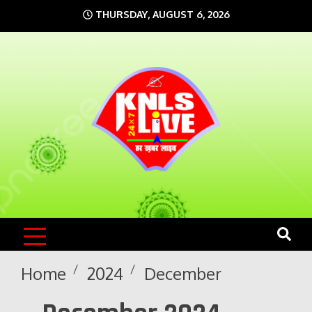
Skip
THURSDAY, AUGUST 6, 2026
to
content
KNLS LIVE
India`s No.1 News Portal
Home
2024
December