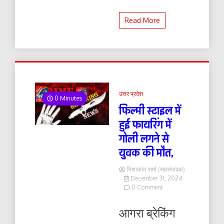
Read More
उत्तर प्रदेश
0 Minutes
फिल्मी स्टाइल में
हुई फायरिंग में
गोली लगने से
युवक की मौत,
निशाकांत शर्मा (सहसंपादक)
December 31, 2024
on
0 Comment
फिल्मी
स्टाइल
आगरा ब्रेकिंग
में
हुई