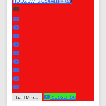
fiUDZuw_2C344m_-7ec
Subscribe
Load More...