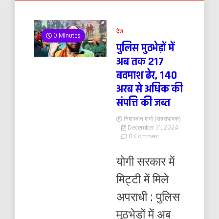
देश
0 Minutes
पुलिस मुठभेड़ों में
अब तक 217
बदमाश ढेर, 140
अरब से अधिक की
संपत्ति की जब्त
निशाकांत शर्मा (सहसंपादक)
December 31, 2024
on
0 Comment
पुलिस
मुठभेड़ों
योगी सरकार में
में
अब
मिट्टी में मिले
तक
217
अपराधी : पुलिस
बदमाश
ढेर,
मुठभेड़ों में अब
140